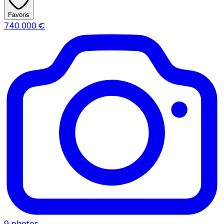
Favoris
740 000
€
9
photos