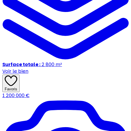
Surface totale :
2 800
m²
Voir le bien
Favoris
1 200 000
€