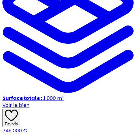
Surface totale :
1 000
m²
Voir le bien
Favoris
745 000
€